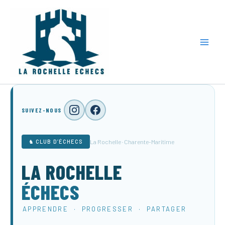
Aller
au
contenu
SUIVEZ-NOUS
La Rochelle · Charente-Maritime
♞ CLUB D’ÉCHECS
LA ROCHELLE
ÉCHECS
APPRENDRE · PROGRESSER · PARTAGER