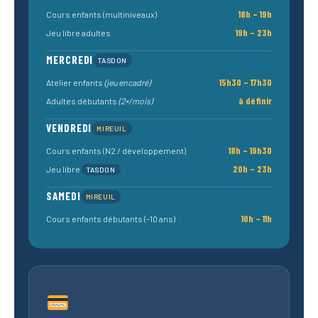
18h – 19h
Cours enfants (multiniveaux)
19h – 23h
Jeu libre adultes
MERCREDI
TASDON
15h30 – 17h30
Atelier enfants
(jeu encadré)
à définir
Adultes débutants
(2×/mois)
VENDREDI
MIREUIL
18h – 19h30
Cours enfants (N2 / développement)
20h – 23h
Jeu libre
TASDON
SAMEDI
MIREUIL
10h – 11h
Cours enfants débutants (-10 ans)