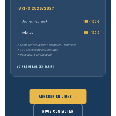
TARIFS 2026/2027
110 – 130 €
Jeunes (-20 ans)
50 – 130 €
Adultes
✓ Demi-tarif étudiants / chômeurs / féminines
✓ 1 à 2 séances d’essai gratuites
✓ Passeport Sport accepté
VOIR LE DÉTAIL DES TARIFS →
ADHÉRER EN LIGNE →
NOUS CONTACTER