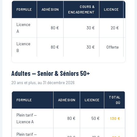
COURS &
FORMULE
ADHÉSION
LICENCE
TOT
ENCADREMENT
Licence
80 €
30 €
20 €
130
A
Licence
80 €
30 €
Offerte
110
B
Adultes — Senior & Séniors 50+
20 ans et plus, au 31 décembre 2026
TOTAL
FORMULE
ADHÉSION
LICENCE
DÛ
Plein tarif —
80 €
50 €
130 €
Licence A
Plein tarif —